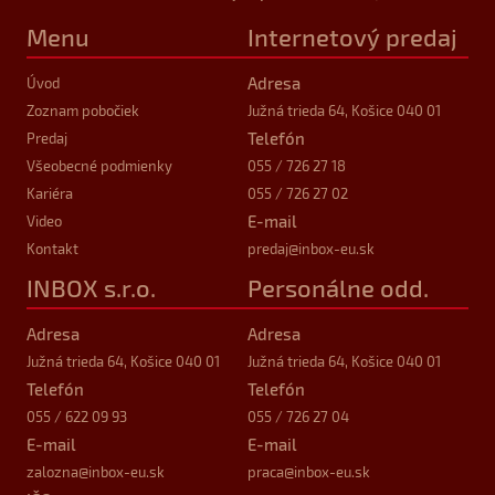
Menu
Internetový predaj
Adresa
Úvod
Zoznam pobočiek
Južná trieda 64, Košice 040 01
Telefón
Predaj
Všeobecné podmienky
055 / 726 27 18
Kariéra
055 / 726 27 02
E-mail
Video
Kontakt
predaj
@inbox-eu.sk
INBOX s.r.o.
Personálne odd.
Adresa
Adresa
Južná trieda 64, Košice 040 01
Južná trieda 64, Košice 040 01
Telefón
Telefón
055 / 622 09 93
055 / 726 27 04
E-mail
E-mail
zalozna
@inbox-eu.sk
praca
@inbox-eu.sk