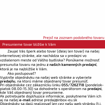
Prejsť na zoznam podobného tovaru
Presunieme tovar bližšie k Vám
Zaujal Vás šperk alebo tovar (ďalej len tovar) na našej
internetovej stránke, ale nachádza sa v predajni vo
vzdialenom meste od Vášho bydliska? Ponúkame možnosť
presunutia tovaru na jednu
z našich kamenných predajní
,
ktorá je na najbližšie k Vám.
Ako postupovať?
Vyplníte objednávku na našej web stránke a vyberiete
predajňu
, na ktorú máme objednaný tovar presunúť.
Pri objednávke cez zákaznícku linku
055/7262718
(pondelok-
piatok 08.00-15.30) sa dohodnete s operátorom na
predajni
,
kde Váš objednaný tovar presunieme.
Ak potrebujete doplňujúce informácie, poskytneme Vám ich
aj na našej
e-mail
adrese
predaj
@inbox-eu.sk
Objednávky sa dajú realizovať len cez našu web stránku (t.j.