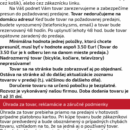
cez košík), alebo cez zákaznícku linku.
Na Váš podnet Vám tovar zarezervujeme a zabezpečíme
presun do požadovanej predajne.
Tovar nedoručujeme na
domácu adresu!
Keď bude tovar na požadovanej predajni,
budete vyrozumený (telefonicky,sms, email) a tovar bude
rezervovaný 48 hodín. Po uplynutí lehoty 48 hod. bude tovar
opätovne zaradený do predaja.
Minimálna hodnota jednej položky, ktorú chcete
presunúť, musí byť v hodnote aspoň
3.50 Eur!
(Tovar do
3.50 Eur
je k odberu len na danom mieste predaja.)
Nadrozmerný tovar (bicykle, kočiare, televízory)
nepresúvame!
Tovar sa na stránke bude zobrazovať aj po objednaní.
Ostáva na stránke až do ďalšej aktualizácie zoznamu
tovarov v predaji (t.j. väčšinou do ďalšieho dňa).
Doručenie tovaru na určenú pobočku je bezplatné.
Rozvoz je vykonávaný našou firmou. Doba dodania tovaru je
1 až 31 dní.
Úhrada za tovar, reklamácie a záručné podmienky
Úhrada za tovar prebieha priamo na predajni v hotovosti
prípadne platobnou kartou. Pri kúpe tovaru bude zákazníkovi
tovar predvedený a bude oboznámený o prípadných chybách
tovaru, vzhľadom na to, že sa jedná aj o používaný tovar.