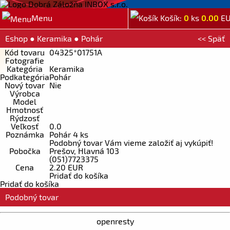
Menu
Košík:
0
ks
0.00
E
Eshop
●
Keramika
●
Pohár
<< Späť
Kód tovaru
04325*01751A
Fotografie
Kategória
Keramika
Podkategória
Pohár
Nový tovar
Nie
Výrobca
Model
Hmotnosť
Rýdzosť
Veľkosť
0.0
Poznámka
Pohár 4 ks
Podobný tovar Vám vieme založiť aj vykúpiť!
Pobočka
Prešov, Hlavná 103
(051)7723375
Cena
2.20 EUR
Pridať do košíka
Pridať do košíka
Podobný tovar
openresty