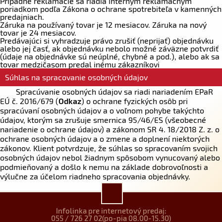
Prípadné reklamácie sa riadia interným reklamačným
poriadkom podľa Zákona o ochrane spotrebiteľa v kamenných
predajniach.
Záruka na používaný tovar je 12 mesiacov. Záruka na nový
tovar je 24 mesiacov.
Predávajúci si vyhradzuje právo zrušiť (neprijať) objednávku
alebo jej časť, ak objednávku nebolo možné záväzne potvrdiť
(údaje na objednávke sú neúplné, chybné a pod.), alebo ak sa
tovar medzičasom predal inému zákazníkovi
Súhlas na spracovanie osobných údajov
Spracúvanie osobných údajov sa riadi nariadením EPaR
EÚ č. 2016/679 (
Odkaz
) o ochrane fyzických osôb pri
spracúvaní osobných údajov a o voľnom pohybe takýchto
údajov, ktorým sa zrušuje smernica 95/46/ES (všeobecné
nariadenie o ochrane údajov) a zákonom SR 4. 18/2018 Z. z. o
ochrane osobných údajov a o zmene a doplnení niektorých
zákonov. Klient potvrdzuje, že súhlas so spracovaním svojich
osobných údajov nebol žiadnym spôsobom vynucovaný alebo
podmieňovaný a došlo k nemu na základe dobrovoľnosti a
výlučne za účelom riadneho spracovania objednávky.
Infolinka pre internetový predaj:
055 / 726 27 02
(po-pia 08.00-15.30)