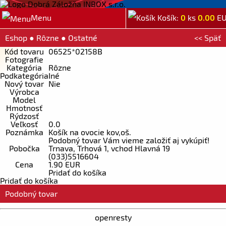
Menu
Košík:
0
ks
0.00
E
Eshop
●
Rôzne
●
Ostatné
<< Späť
Kód tovaru
06525*02158B
Fotografie
Kategória
Rôzne
Podkategória
Iné
Nový tovar
Nie
Výrobca
Model
Hmotnosť
Rýdzosť
Veľkosť
0.0
Poznámka
Košík na ovocie kov,oš.
Podobný tovar Vám vieme založiť aj vykúpiť!
Pobočka
Trnava, Trhová 1, vchod Hlavná 19
(033)5516604
Cena
1.90 EUR
Pridať do košíka
Pridať do košíka
Podobný tovar
openresty