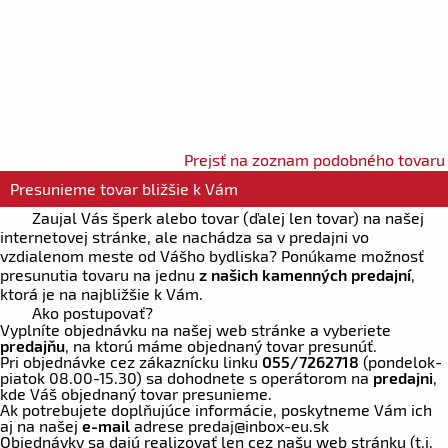
Prejsť na zoznam podobného tovaru
Presunieme tovar bližšie k Vám
Zaujal Vás šperk alebo tovar (ďalej len tovar) na našej
internetovej stránke, ale nachádza sa v predajni vo
vzdialenom meste od Vášho bydliska? Ponúkame možnosť
presunutia tovaru na jednu
z našich kamenných predajní
,
ktorá je na najbližšie k Vám.
Ako postupovať?
Vyplníte objednávku na našej web stránke a vyberiete
predajňu
, na ktorú máme objednaný tovar presunúť.
Pri objednávke cez zákaznícku linku
055/7262718
(pondelok-
piatok 08.00-15.30) sa dohodnete s operátorom na
predajni
,
kde Váš objednaný tovar presunieme.
Ak potrebujete doplňujúce informácie, poskytneme Vám ich
aj na našej
e-mail
adrese
predaj
@inbox-eu.sk
Objednávky sa dajú realizovať len cez našu web stránku (t.j.