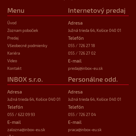
Menu
Internetový predaj
Adresa
Úvod
Zoznam pobočiek
Južná trieda 64, Košice 040 01
Telefón
Predaj
Všeobecné podmienky
055 / 726 27 18
Kariéra
055 / 726 27 02
E-mail
Video
Kontakt
predaj
@inbox-eu.sk
INBOX s.r.o.
Personálne odd.
Adresa
Adresa
Južná trieda 64, Košice 040 01
Južná trieda 64, Košice 040 01
Telefón
Telefón
055 / 622 09 93
055 / 726 27 04
E-mail
E-mail
zalozna
@inbox-eu.sk
praca
@inbox-eu.sk