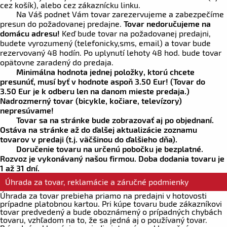
cez košík), alebo cez zákaznícku linku.
Na Váš podnet Vám tovar zarezervujeme a zabezpečíme
presun do požadovanej predajne.
Tovar nedoručujeme na
domácu adresu!
Keď bude tovar na požadovanej predajni,
budete vyrozumený (telefonicky,sms, email) a tovar bude
rezervovaný 48 hodín. Po uplynutí lehoty 48 hod. bude tovar
opätovne zaradený do predaja.
Minimálna hodnota jednej položky, ktorú chcete
presunúť, musí byť v hodnote aspoň
3.50 Eur!
(Tovar do
3.50 Eur
je k odberu len na danom mieste predaja.)
Nadrozmerný tovar (bicykle, kočiare, televízory)
nepresúvame!
Tovar sa na stránke bude zobrazovať aj po objednaní.
Ostáva na stránke až do ďalšej aktualizácie zoznamu
tovarov v predaji (t.j. väčšinou do ďalšieho dňa).
Doručenie tovaru na určenú pobočku je bezplatné.
Rozvoz je vykonávaný našou firmou. Doba dodania tovaru je
1 až 31 dní.
Úhrada za tovar, reklamácie a záručné podmienky
Úhrada za tovar prebieha priamo na predajni v hotovosti
prípadne platobnou kartou. Pri kúpe tovaru bude zákazníkovi
tovar predvedený a bude oboznámený o prípadných chybách
tovaru, vzhľadom na to, že sa jedná aj o používaný tovar.