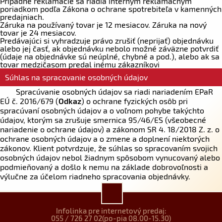
Prípadné reklamácie sa riadia interným reklamačným
poriadkom podľa Zákona o ochrane spotrebiteľa v kamenných
predajniach.
Záruka na používaný tovar je 12 mesiacov. Záruka na nový
tovar je 24 mesiacov.
Predávajúci si vyhradzuje právo zrušiť (neprijať) objednávku
alebo jej časť, ak objednávku nebolo možné záväzne potvrdiť
(údaje na objednávke sú neúplné, chybné a pod.), alebo ak sa
tovar medzičasom predal inému zákazníkovi
Súhlas na spracovanie osobných údajov
Spracúvanie osobných údajov sa riadi nariadením EPaR
EÚ č. 2016/679 (
Odkaz
) o ochrane fyzických osôb pri
spracúvaní osobných údajov a o voľnom pohybe takýchto
údajov, ktorým sa zrušuje smernica 95/46/ES (všeobecné
nariadenie o ochrane údajov) a zákonom SR 4. 18/2018 Z. z. o
ochrane osobných údajov a o zmene a doplnení niektorých
zákonov. Klient potvrdzuje, že súhlas so spracovaním svojich
osobných údajov nebol žiadnym spôsobom vynucovaný alebo
podmieňovaný a došlo k nemu na základe dobrovoľnosti a
výlučne za účelom riadneho spracovania objednávky.
Infolinka pre internetový predaj:
055 / 726 27 02
(po-pia 08.00-15.30)