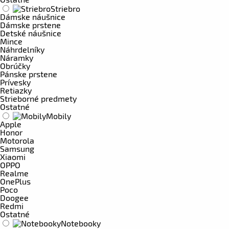
Striebro
Dámske náušnice
Dámske prstene
Detské náušnice
Mince
Náhrdelníky
Náramky
Obrúčky
Pánske prstene
Prívesky
Retiazky
Strieborné predmety
Ostatné
Mobily
Apple
Honor
Motorola
Samsung
Xiaomi
OPPO
Realme
OnePlus
Poco
Doogee
Redmi
Ostatné
Notebooky