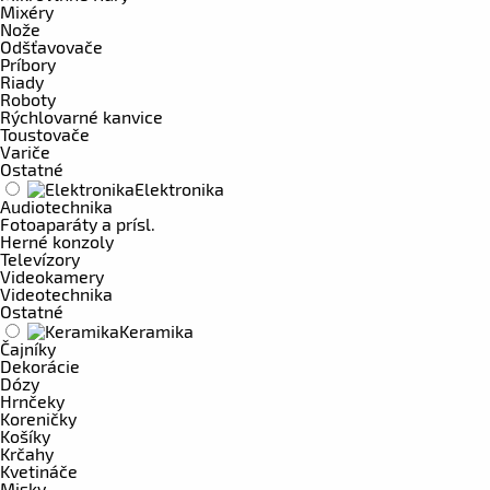
Mixéry
Nože
Odšťavovače
Príbory
Riady
Roboty
Rýchlovarné kanvice
Toustovače
Variče
Ostatné
Elektronika
Audiotechnika
Fotoaparáty a prísl.
Herné konzoly
Televízory
Videokamery
Videotechnika
Ostatné
Keramika
Čajníky
Dekorácie
Dózy
Hrnčeky
Koreničky
Košíky
Krčahy
Kvetináče
Misky