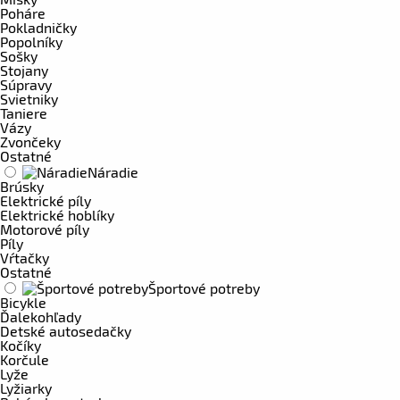
Poháre
Pokladničky
Popolníky
Sošky
Stojany
Súpravy
Svietniky
Taniere
Vázy
Zvončeky
Ostatné
Náradie
Brúsky
Elektrické píly
Elektrické hoblíky
Motorové píly
Píly
Vŕtačky
Ostatné
Športové potreby
Bicykle
Ďalekohľady
Detské autosedačky
Kočíky
Korčule
Lyže
Lyžiarky