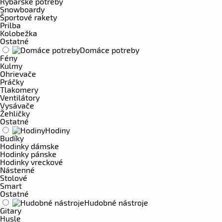
Rybárske potreby
Snowboardy
Športové rakety
Prilba
Kolobežka
Ostatné
Domáce potreby
Fény
Kulmy
Ohrievače
Práčky
Tlakomery
Ventilátory
Vysávače
Žehličky
Ostatné
Hodiny
Budíky
Hodinky dámske
Hodinky pánske
Hodinky vreckové
Nástenné
Stolové
Smart
Ostatné
Hudobné nástroje
Gitary
Husle