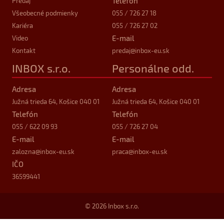
Telefón
Predaj
Všeobecné podmienky
055 / 726 27 18
Kariéra
055 / 726 27 02
E-mail
Video
Kontakt
predaj
@inbox-eu.sk
INBOX s.r.o.
Personálne odd.
Adresa
Adresa
Južná trieda 64, Košice 040 01
Južná trieda 64, Košice 040 01
Telefón
Telefón
055 / 622 09 93
055 / 726 27 04
E-mail
E-mail
zalozna
@inbox-eu.sk
praca
@inbox-eu.sk
IČO
36599441
© 2026 Inbox s.r.o.