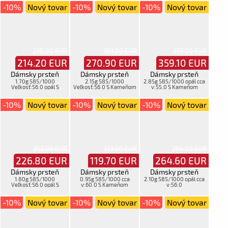
-10%
Nový tovar
-10%
Nový tovar
-10%
Nový tovar
238.00 EUR
301.00 EUR
399.00 EUR
214.20
EUR
270.90
EUR
359.10
EUR
Dámsky prsteň
Dámsky prsteň
Dámsky prsteň
1.70g 585/1000
2.15g 585/1000
2.85g 585/1000 opál cca
Veľkosť:56.0 opál S
Veľkosť:56.0 S Kameňom
v:55.0 S Kameňom
Kameňom
-10%
Nový tovar
-10%
Nový tovar
-10%
Nový tovar
252.00 EUR
133.00 EUR
294.00 EUR
226.80
EUR
119.70
EUR
264.60
EUR
Dámsky prsteň
Dámsky prsteň
Dámsky prsteň
1.80g 585/1000
0.95g 585/1000 cca
2.10g 585/1000 opál cca
Veľkosť:56.0 opál S
v:60.0 S Kameňom
v:56.0
Kameňom
-10%
Nový tovar
-10%
Nový tovar
-10%
Nový tovar