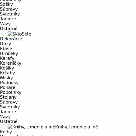
Sošky
Súpravy
Svietniky
Taniere
Vázy
Ostatné
Sklo
Dekorácie
Dózy
Fľaše
Hrnčeky
Karafy
Koreničky
Košíky
Krčahy
Misky
Podnosy
Poháre
Popolníky
Stojany
Súpravy
Svietniky
Taniere
Vázy
Ostatné
Knihy, Umenie a iné
Knihy