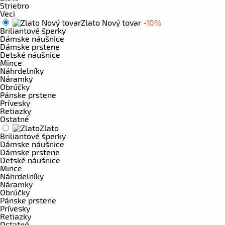
Striebro
Veci
Zlato Nový tovar
-10%
Briliantové šperky
Dámske náušnice
Dámske prstene
Detské náušnice
Mince
Náhrdelníky
Náramky
Obrúčky
Pánske prstene
Prívesky
Retiazky
Ostatné
Zlato
Briliantové šperky
Dámske náušnice
Dámske prstene
Detské náušnice
Mince
Náhrdelníky
Náramky
Obrúčky
Pánske prstene
Prívesky
Retiazky
Ostatné