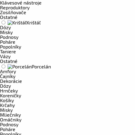
Klávesové nástroje
Reproduktory
Zosilňovače
Ostatné
Krištáľ
Dózy
Misky
Podnosy
Poháre
Popolníky
Taniere
Vázy
Ostatné
Porcelán
Amfory
Čajníky
Dekorácie
Dózy
Hrnčeky
Koreničky
Košíky
Krčahy
Misky
Mliečniky
Omáčniky
Podnosy
Poháre
Popolníky