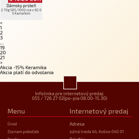
Dámsky prsteň
2.70g 585/1000 cca v:62.0
S Kameňom
<
1
2
3
...
19
20
21
>
Akcia -15% Keramika
Akcia platí do odvolania
Infolinka pre internetový predaj:
055 / 726 27 02
(po-pia 08.00-15.30)
Menu
Internetový predaj
Adresa
Úvod
Zoznam pobočiek
Južná trieda 64, Košice 040 01