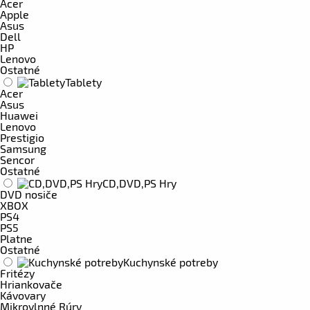
Acer
Apple
Asus
Dell
HP
Lenovo
Ostatné
Tablety
Acer
Asus
Huawei
Lenovo
Prestigio
Samsung
Sencor
Ostatné
CD,DVD,PS Hry
DVD nosiče
XBOX
PS4
PS5
Platne
Ostatné
Kuchynské potreby
Fritézy
Hriankovače
Kávovary
Mikrovlnné Rúry