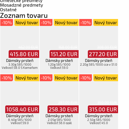
Umelecké predmety
Mosadzné predmety
Ostatné
Zoznam tovaru
-10%
Nový tovar
-10%
Nový tovar
-10%
Nový tovar
462.00 EUR
168.00 EUR
308.00 EUR
415.80
EUR
151.20
EUR
277.20
EUR
Dámsky prsteň
Dámsky prsteň
Dámsky prsteň
3.30g 585/1000
1.20g 585/1000
2.20g 585/1000 cca v:51.0
Veľkosť:58.0 S Kameňom
Veľkosť:59.0
-10%
Nový tovar
-10%
Nový tovar
-10%
Nový tovar
1176.00 EUR
287.00 EUR
350.00 EUR
1058.40
EUR
258.30
EUR
315.00
EUR
Dámsky prsteň
Dámsky prsteň
Dámsky prsteň
8.40g 585/1000
2.05g 585/1000
2.50g 585/1000
Veľkosť:59.0
Veľkosť:56.0 opál
Veľkosť:45.0