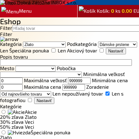
Menu
Košík:
0
ks
0.00
E
Eshop
Filter
Filter
Kategória
Podkategória
Len Špeciálna ponuka
Len Akciový tovar
Popis tovaru
Mesto
Pobočka
Minimálna veľkosť
Maximálna veľkosť
Minimálna cena
Maximálna cena
Zoradenie
Len nepoužívaný tovar
Len s
fotografiou
Kategórie
Akcie
20% zľava Zlato
30% zľava Veci
50% zľava Veci
Špeciálna ponuka
Zlato