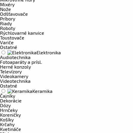
Mixéry
Nože
Odšťavovače
Príbory
Riady
Roboty
Rýchlovarné kanvice
Toustovače
Variče
Ostatné
Elektronika
Audiotechnika
Fotoaparáty a prísl.
Herné konzoly
Televízory
Videokamery
Videotechnika
Ostatné
Keramika
Čajníky
Dekorácie
Dózy
Hrnčeky
Koreničky
Košíky
Krčahy
Kvetináče