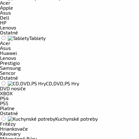
Acer
Apple
Asus
Dell
HP
Lenovo
Ostatné
Tablety
Acer
Asus
Huawei
Lenovo
Prestigio
Samsung
Sencor
Ostatné
CD,DVD,PS Hry
DVD nosiče
XBOX
PS4
PS5
Platne
Ostatné
Kuchynské potreby
Fritézy
Hriankovače
Kávovary
Mikrovlnné Rúry