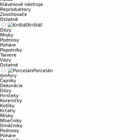
Klávesové nástroje
Reproduktory
Zosilňovače
Ostatné
Krištáľ
Dózy
Misky
Podnosy
Poháre
Popolníky
Taniere
Vázy
Ostatné
Porcelán
Amfory
Čajníky
Dekorácie
Dózy
Hrnčeky
Koreničky
Košíky
Krčahy
Misky
Mliečniky
Omáčniky
Podnosy
Poháre