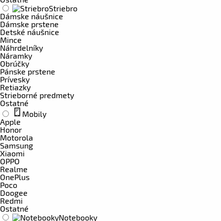
Striebro
Dámske náušnice
Dámske prstene
Detské náušnice
Mince
Náhrdelníky
Náramky
Obrúčky
Pánske prstene
Prívesky
Retiazky
Strieborné predmety
Ostatné
Mobily
Apple
Honor
Motorola
Samsung
Xiaomi
OPPO
Realme
OnePlus
Poco
Doogee
Redmi
Ostatné
Notebooky