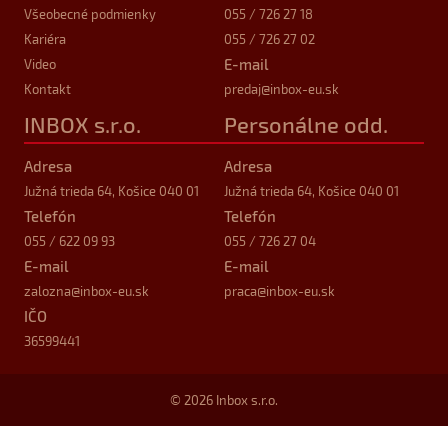
Všeobecné podmienky
055 / 726 27 18
Kariéra
055 / 726 27 02
E-mail
Video
Kontakt
predaj
@inbox-eu.sk
INBOX s.r.o.
Personálne odd.
Adresa
Adresa
Južná trieda 64, Košice 040 01
Južná trieda 64, Košice 040 01
Telefón
Telefón
055 / 622 09 93
055 / 726 27 04
E-mail
E-mail
zalozna
@inbox-eu.sk
praca
@inbox-eu.sk
IČO
36599441
© 2026 Inbox s.r.o.