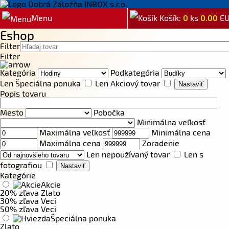
Menu
Košík:
0
ks
0.00
E
Eshop
Filter
Filter
Kategória
Podkategória
Len Špeciálna ponuka
Len Akciový tovar
Popis tovaru
Mesto
Pobočka
Minimálna veľkosť
Maximálna veľkosť
Minimálna cena
Maximálna cena
Zoradenie
Len nepoužívaný tovar
Len s
fotografiou
Kategórie
Akcie
20% zľava Zlato
30% zľava Veci
50% zľava Veci
Špeciálna ponuka
Zlato