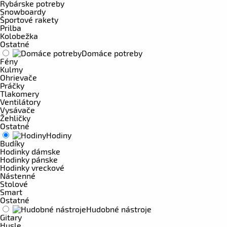
Rybárske potreby
Snowboardy
Športové rakety
Prilba
Kolobežka
Ostatné
Domáce potreby
Fény
Kulmy
Ohrievače
Práčky
Tlakomery
Ventilátory
Vysávače
Žehličky
Ostatné
Hodiny
Budíky
Hodinky dámske
Hodinky pánske
Hodinky vreckové
Nástenné
Stolové
Smart
Ostatné
Hudobné nástroje
Gitary
Husle