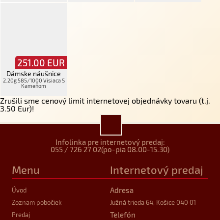
251.00
EUR
Dámske náušnice
2.20g 585/1000 Visiaca S
Kameňom
Zrušili sme cenový limit internetovej objednávky tovaru (t.j.
3.50 Eur)!
Infolinka pre internetový predaj:
055 / 726 27 02
(po-pia 08.00-15.30)
Menu
Internetový predaj
Adresa
Úvod
Zoznam pobočiek
Južná trieda 64, Košice 040 01
Telefón
Predaj