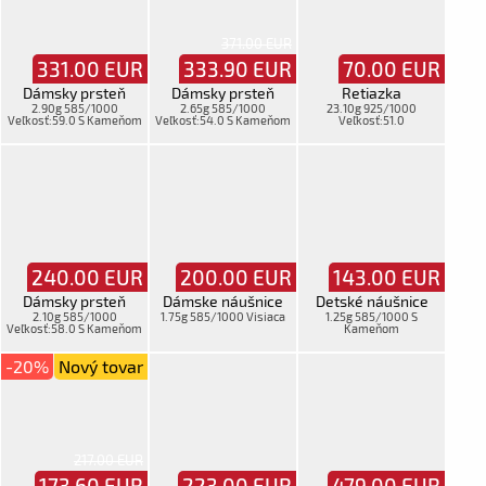
371.00 EUR
331.00
EUR
333.90
EUR
70.00
EUR
Dámsky prsteň
Dámsky prsteň
Retiazka
2.90g 585/1000
2.65g 585/1000
23.10g 925/1000
Veľkosť:59.0 S Kameňom
Veľkosť:54.0 S Kameňom
Veľkosť:51.0
240.00
EUR
200.00
EUR
143.00
EUR
Dámsky prsteň
Dámske náušnice
Detské náušnice
2.10g 585/1000
1.75g 585/1000 Visiaca
1.25g 585/1000 S
Veľkosť:58.0 S Kameňom
Kameňom
-20%
Nový tovar
217.00 EUR
173.60
EUR
223.00
EUR
479.00
EUR