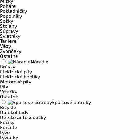
Misky
Poháre
Pokladničky
Popolníky
Sošky
Stojany
Súpravy
Svietniky
Taniere
Vázy
Zvončeky
Ostatné
Náradie
Brúsky
Elektrické píly
Elektrické hoblíky
Motorové píly
Píly
Vŕtačky
Ostatné
Športové potreby
Bicykle
Ďalekohľady
Detské autosedačky
Kočíky
Korčule
Lyže
Lyžiarky