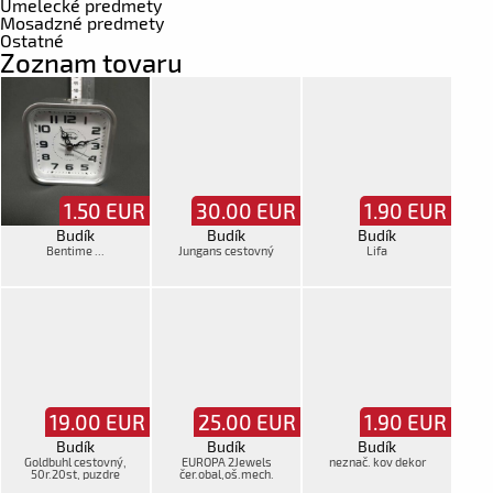
Umelecké predmety
Mosadzné predmety
Ostatné
Zoznam tovaru
1.50
EUR
30.00
EUR
1.90
EUR
Budík
Budík
Budík
Bentime ...
Jungans cestovný
Lifa
19.00
EUR
25.00
EUR
1.90
EUR
Budík
Budík
Budík
Goldbuhl cestovný,
EUROPA 2Jewels
neznač. kov dekor
50r.20st, puzdre
čer.obal,oš.mech.