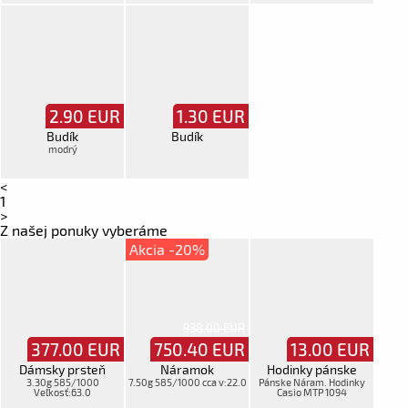
2.90
EUR
1.30
EUR
Budík
Budík
modrý
<
1
>
Z našej ponuky vyberáme
Akcia -20%
938.00 EUR
377.00
EUR
750.40
EUR
13.00
EUR
Dámsky prsteň
Náramok
Hodinky pánske
3.30g 585/1000
7.50g 585/1000 cca v:22.0
Pánske Náram. Hodinky
Veľkosť:63.0
Casio MTP 1094