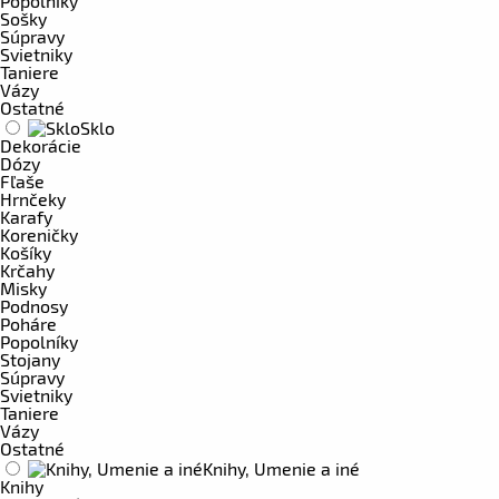
Popolníky
Sošky
Súpravy
Svietniky
Taniere
Vázy
Ostatné
Sklo
Dekorácie
Dózy
Fľaše
Hrnčeky
Karafy
Koreničky
Košíky
Krčahy
Misky
Podnosy
Poháre
Popolníky
Stojany
Súpravy
Svietniky
Taniere
Vázy
Ostatné
Knihy, Umenie a iné
Knihy