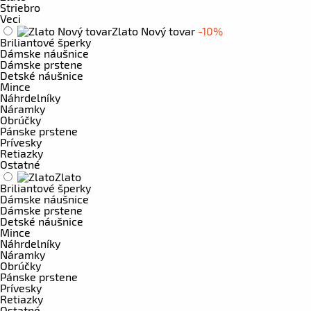
Striebro
Veci
Zlato Nový tovar
-10%
Briliantové šperky
Dámske náušnice
Dámske prstene
Detské náušnice
Mince
Náhrdelníky
Náramky
Obrúčky
Pánske prstene
Prívesky
Retiazky
Ostatné
Zlato
Briliantové šperky
Dámske náušnice
Dámske prstene
Detské náušnice
Mince
Náhrdelníky
Náramky
Obrúčky
Pánske prstene
Prívesky
Retiazky
Ostatné