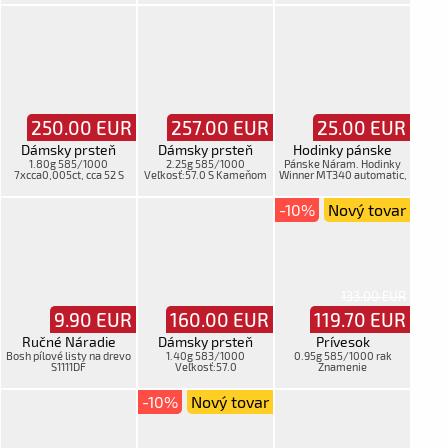
250.00
EUR
257.00
EUR
25.00
EUR
Dámsky prsteň
Dámsky prsteň
Hodinky pánske
1.80g 585/1000
2.25g 585/1000
Pánske Náram. Hodinky
7xcca0,005ct, cca 52 S
Veľkosť:57.0 S Kameňom
Winner MT340 automatic,
Kameňom
v krab
-10%
Nový tovar
133.00 EUR
9.90
EUR
160.00
EUR
119.70
EUR
Ručné Náradie
Dámsky prsteň
Prívesok
Bosh pílové listy na drevo
1.40g 583/1000
0.95g 585/1000 rak
S1111DF
Veľkosť:57.0
Znamenie
-10%
Nový tovar