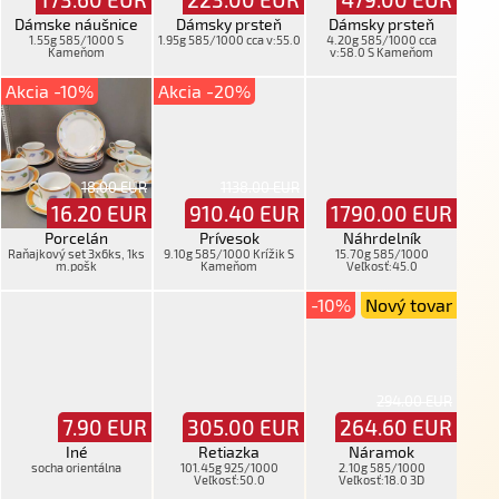
Dámske náušnice
Dámsky prsteň
Dámsky prsteň
1.55g 585/1000 S
1.95g 585/1000 cca v:55.0
4.20g 585/1000 cca
Kameňom
v:58.0 S Kameňom
Akcia -10%
Akcia -20%
18.00 EUR
1138.00 EUR
16.20
EUR
910.40
EUR
1790.00
EUR
Porcelán
Prívesok
Náhrdelník
Raňajkový set 3x6ks, 1ks
9.10g 585/1000 Krížik S
15.70g 585/1000
m.pošk
Kameňom
Veľkosť:45.0
-10%
Nový tovar
294.00 EUR
7.90
EUR
305.00
EUR
264.60
EUR
Iné
Retiazka
Náramok
socha orientálna
101.45g 925/1000
2.10g 585/1000
Veľkosť:50.0
Veľkosť:18.0 3D
Retiazková