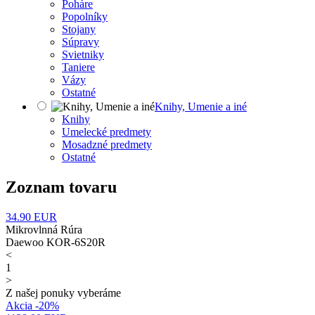
Poháre
Popolníky
Stojany
Súpravy
Svietniky
Taniere
Vázy
Ostatné
Knihy, Umenie a iné
Knihy
Umelecké predmety
Mosadzné predmety
Ostatné
Zoznam tovaru
34.90
EUR
Mikrovlnná Rúra
Daewoo KOR-6S20R
<
1
>
Z našej ponuky vyberáme
Akcia -20%