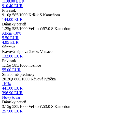
1138.00 EUR
910.40
EUR
Prívesok
9.10g 585/1000 Krížik S Kameňom
144.00
EUR
Dámsky prsteň
1.25g 585/1000 Veľkosť:57.0 S Kameňom
Akcia -10%
5.50 EUR
4.95
EUR
Súprava
Kávová súprava 5x6ks Versace
132.00
EUR
Prívesok
1.15g 585/1000 nožnice
55.00
EUR
Strieborné predmety
20.20g 800/1000 Kávová lyžička
-10%
441.00 EUR
396.90
EUR
Nový tovar
Dámsky prsteň
3.15g 585/1000 Veľkosť:53.0 S Kameňom
257.00
EUR