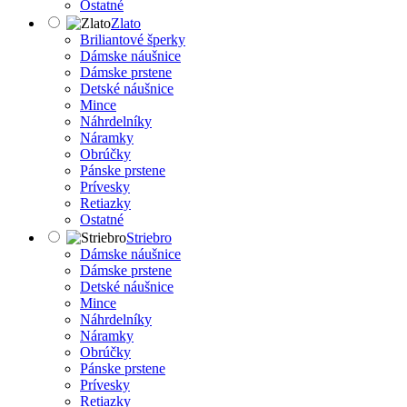
Ostatné
Zlato
Briliantové šperky
Dámske náušnice
Dámske prstene
Detské náušnice
Mince
Náhrdelníky
Náramky
Obrúčky
Pánske prstene
Prívesky
Retiazky
Ostatné
Striebro
Dámske náušnice
Dámske prstene
Detské náušnice
Mince
Náhrdelníky
Náramky
Obrúčky
Pánske prstene
Prívesky
Retiazky