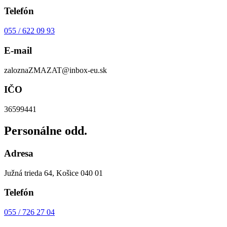
Telefón
055 / 622 09 93
E-mail
zalozna
ZMAZAT
@inbox-eu.sk
IČO
36599441
Personálne odd.
Adresa
Južná trieda 64, Košice 040 01
Telefón
055 / 726 27 04