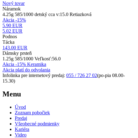
Nový tovar
Náramok
4.25g 585/1000 detský cca v:15.0 Retiazková
Akcia -15%
5.90 EUR
5.02
EUR
Podnos
Tácka
143.00
EUR
Dámsky prsteň
1.25g 585/1000 Veľkosť:56.0
Akcia -15% Keramika
Akcia platí do odvolania
Infolinka pre internetový predaj:
055 / 726 27 02
(po-pia 08.00-
15.30)
Menu
Úvod
Zoznam pobočiek
Predaj
Všeobecné podmienky
Kariéra
Video