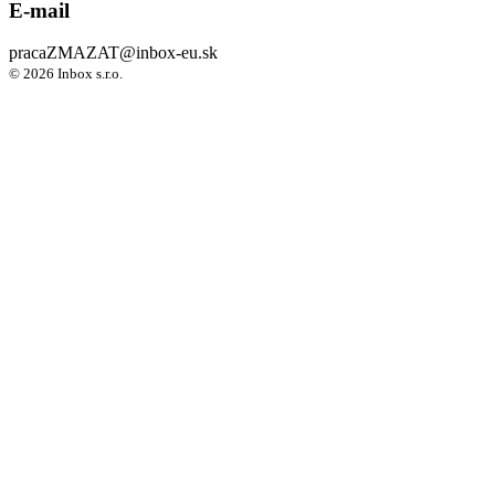
E-mail
praca
ZMAZAT
@inbox-eu.sk
© 2026 Inbox s.r.o.