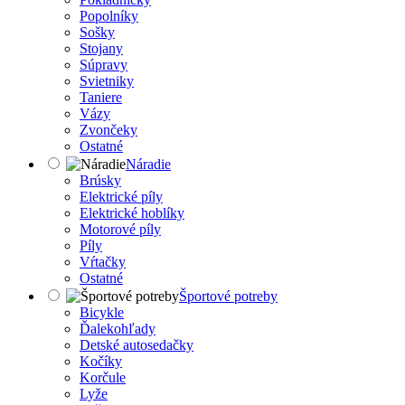
Popolníky
Sošky
Stojany
Súpravy
Svietniky
Taniere
Vázy
Zvončeky
Ostatné
Náradie
Brúsky
Elektrické píly
Elektrické hoblíky
Motorové píly
Píly
Vŕtačky
Ostatné
Športové potreby
Bicykle
Ďalekohľady
Detské autosedačky
Kočíky
Korčule
Lyže