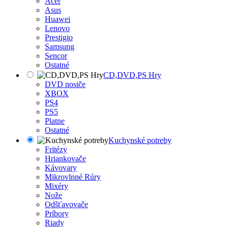
Acer
Asus
Huawei
Lenovo
Prestigio
Samsung
Sencor
Ostatné
CD,DVD,PS Hry
DVD nosiče
XBOX
PS4
PS5
Platne
Ostatné
Kuchynské potreby
Fritézy
Hriankovače
Kávovary
Mikrovlnné Rúry
Mixéry
Nože
Odšťavovače
Príbory
Riady