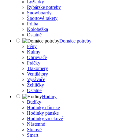
Lyžiarky
Rybárske potreby
Snowboardy
Športové rakety
Prilba
Kolobežka
Ostatné
Domáce potreby
Fény
Kulmy
Ohrievače
Práčky
Tlakomery
Ventilátory
Vysávače
Žehličky
Ostatné
Hodiny
Budíky
Hodinky dámske
Hodinky pánske
Hodinky vreckové
Nástenné
Stolové
Smart