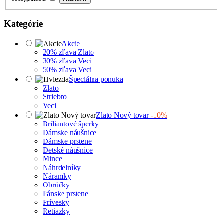
Kategórie
Akcie
20% zľava Zlato
30% zľava Veci
50% zľava Veci
Špeciálna ponuka
Zlato
Striebro
Veci
Zlato Nový tovar
-10%
Briliantové šperky
Dámske náušnice
Dámske prstene
Detské náušnice
Mince
Náhrdelníky
Náramky
Obrúčky
Pánske prstene
Prívesky
Retiazky