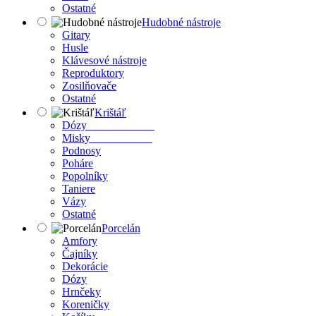
Ostatné
Hudobné nástroje
Gitary
Husle
Klávesové nástroje
Reproduktory
Zosilňovače
Ostatné
Krištáľ
Dózy
Misky
Podnosy
Poháre
Popolníky
Taniere
Vázy
Ostatné
Porcelán
Amfory
Čajníky
Dekorácie
Dózy
Hrnčeky
Koreničky