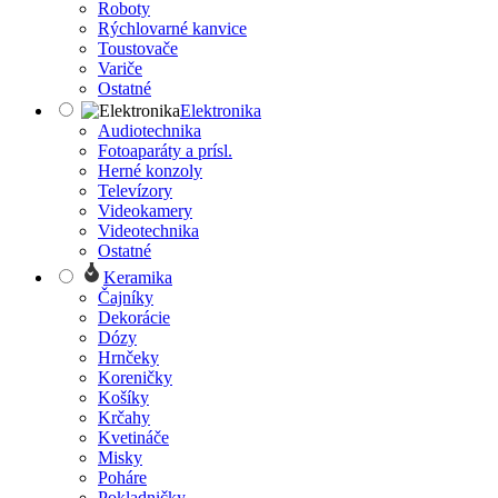
Roboty
Rýchlovarné kanvice
Toustovače
Variče
Ostatné
Elektronika
Audiotechnika
Fotoaparáty a prísl.
Herné konzoly
Televízory
Videokamery
Videotechnika
Ostatné
Keramika
Čajníky
Dekorácie
Dózy
Hrnčeky
Koreničky
Košíky
Krčahy
Kvetináče
Misky
Poháre
Pokladničky