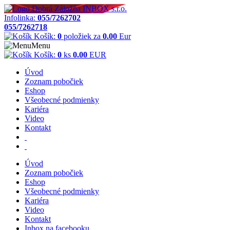
Infolinka:
055/7262702
055/7262718
Košík:
0
položiek za
0.00
Eur
Menu
Košík:
0
ks
0.00
EUR
Úvod
Zoznam pobočiek
Eshop
Všeobecné podmienky
Kariéra
Video
Kontakt
Úvod
Zoznam pobočiek
Eshop
Všeobecné podmienky
Kariéra
Video
Kontakt
Inbox na facebooku