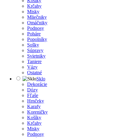
Košíky
Krčahy
Misky
Mliečniky
Omáčniky
Podnosy
Poháre
Popolníky
Sošky
Súpravy
Svietniky
Taniere
Vázy
Ostatné
Sklo
Dekorácie
Dózy
Fľaše
Hrnčeky
Karafy
Koreničky
Košíky
Krčahy
Misky
Podnosy