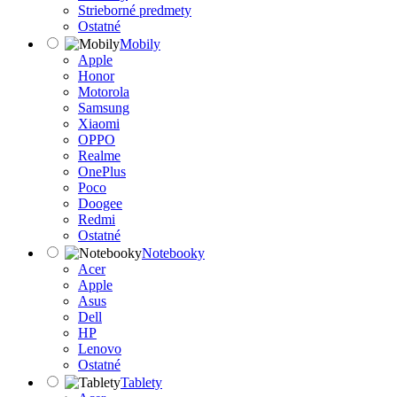
Strieborné predmety
Ostatné
Mobily
Apple
Honor
Motorola
Samsung
Xiaomi
OPPO
Realme
OnePlus
Poco
Doogee
Redmi
Ostatné
Notebooky
Acer
Apple
Asus
Dell
HP
Lenovo
Ostatné
Tablety