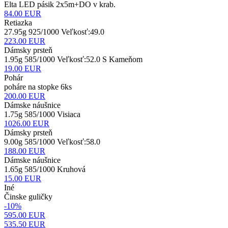
Elta LED pásik 2x5m+DO v krab.
84.00
EUR
Retiazka
27.95g 925/1000 Veľkosť:49.0
223.00
EUR
Dámsky prsteň
1.95g 585/1000 Veľkosť:52.0 S Kameňom
19.00
EUR
Pohár
poháre na stopke 6ks
200.00
EUR
Dámske náušnice
1.75g 585/1000 Visiaca
1026.00
EUR
Dámsky prsteň
9.00g 585/1000 Veľkosť:58.0
188.00
EUR
Dámske náušnice
1.65g 585/1000 Kruhová
15.00
EUR
Iné
Činske guličky
-10%
595.00 EUR
535.50
EUR