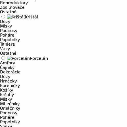
Reproduktory
Zosilňovače
Ostatné
Krištáľ
Dózy
Misky
Podnosy
Poháre
Popolníky
Taniere
Vázy
Ostatné
Porcelán
Amfory
Čajníky
Dekorácie
Dózy
Hrnčeky
Koreničky
Košíky
Krčahy
Misky
Mliečniky
Omáčniky
Podnosy
Poháre
Popolníky
Sošky