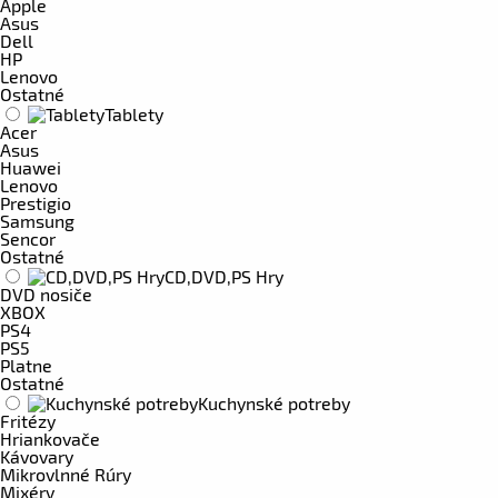
Apple
Asus
Dell
HP
Lenovo
Ostatné
Tablety
Acer
Asus
Huawei
Lenovo
Prestigio
Samsung
Sencor
Ostatné
CD,DVD,PS Hry
DVD nosiče
XBOX
PS4
PS5
Platne
Ostatné
Kuchynské potreby
Fritézy
Hriankovače
Kávovary
Mikrovlnné Rúry
Mixéry