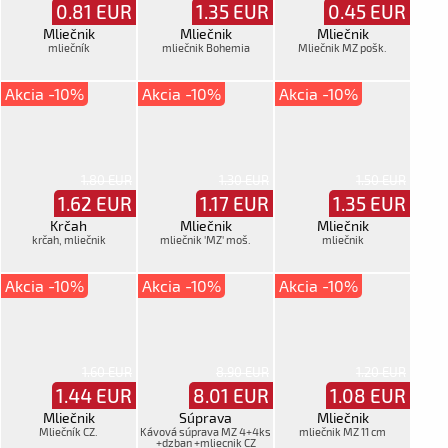
0.81
EUR
1.35
EUR
0.45
EUR
Mliečnik
Mliečnik
Mliečnik
mliečník
mliečnik Bohemia
Mliečnik MZ pošk.
Akcia -10%
Akcia -10%
Akcia -10%
1.80 EUR
1.30 EUR
1.50 EUR
1.62
EUR
1.17
EUR
1.35
EUR
Krčah
Mliečnik
Mliečnik
krčah, mliečnik
mliečnik 'MZ' moš.
mliečnik
Akcia -10%
Akcia -10%
Akcia -10%
1.60 EUR
8.90 EUR
1.20 EUR
1.44
EUR
8.01
EUR
1.08
EUR
Mliečnik
Súprava
Mliečnik
Mliečník CZ.
Kávová súprava MZ 4+4ks
mliečnik MZ 11 cm
+dzban +mliecnik CZ