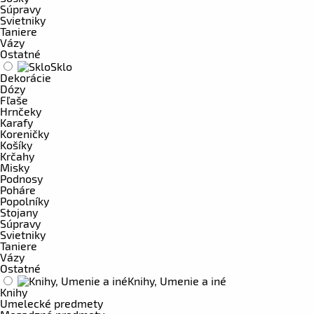
Súpravy
Svietniky
Taniere
Vázy
Ostatné
Sklo
Dekorácie
Dózy
Fľaše
Hrnčeky
Karafy
Koreničky
Košíky
Krčahy
Misky
Podnosy
Poháre
Popolníky
Stojany
Súpravy
Svietniky
Taniere
Vázy
Ostatné
Knihy, Umenie a iné
Knihy
Umelecké predmety