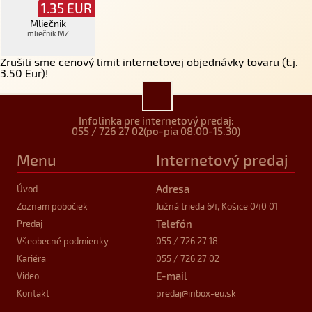
1.35
EUR
Mliečnik
mliečník MZ
Zrušili sme cenový limit internetovej objednávky tovaru (t.j.
3.50 Eur)!
Infolinka pre internetový predaj:
055 / 726 27 02
(po-pia 08.00-15.30)
Menu
Internetový predaj
Adresa
Úvod
Zoznam pobočiek
Južná trieda 64, Košice 040 01
Telefón
Predaj
Všeobecné podmienky
055 / 726 27 18
Kariéra
055 / 726 27 02
E-mail
Video
Kontakt
predaj
@inbox-eu.sk