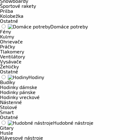
Snowboardy
Športové rakety
Prilba
Kolobežka
Ostatné
Domáce potreby
Fény
Kulmy
Ohrievače
Práčky
Tlakomery
Ventilátory
Vysávače
Žehličky
Ostatné
Hodiny
Budíky
Hodinky dámske
Hodinky pánske
Hodinky vreckové
Nástenné
Stolové
Smart
Ostatné
Hudobné nástroje
Gitary
Husle
Klávesové nástroje