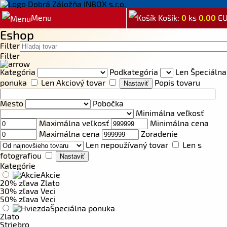
Menu
Košík:
0
ks
0.00
E
Eshop
Filter
Filter
Kategória
Podkategória
Len Špeciálna
ponuka
Len Akciový tovar
Popis tovaru
Mesto
Pobočka
Minimálna veľkosť
Maximálna veľkosť
Minimálna cena
Maximálna cena
Zoradenie
Len nepoužívaný tovar
Len s
fotografiou
Kategórie
Akcie
20% zľava Zlato
30% zľava Veci
50% zľava Veci
Špeciálna ponuka
Zlato
Striebro