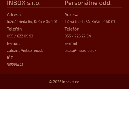
INBOX s.r.o.
Personálne odd.
Adresa
Adresa
Južná trieda 64, Košice 040 01
Južná trieda 64, Košice 040 01
Telefón
Telefón
055 / 622 09 93
055 / 726 27 04
E-mail
E-mail
zalozna
@inbox-eu.sk
praca
@inbox-eu.sk
IČO
36599441
© 2026 Inbox s.r.o.