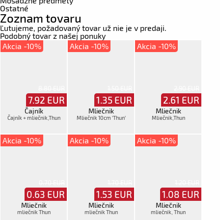
Mosadzné predmety
Ostatné
Zoznam tovaru
Ľutujeme, požadovaný tovar už nie je v predaji.
Podobný tovar z našej ponuky
Akcia -10%
Akcia -10%
Akcia -10%
8.80 EUR
1.50 EUR
2.90 EUR
7.92
EUR
1.35
EUR
2.61
EUR
Čajník
Mliečnik
Mliečnik
Čajník + mliečnik,Thun
Mliečnik 10cm 'Thun'
Mliečnik,Thun
Akcia -10%
Akcia -10%
Akcia -10%
0.70 EUR
1.70 EUR
1.20 EUR
0.63
EUR
1.53
EUR
1.08
EUR
Mliečnik
Mliečnik
Mliečnik
mliečnik Thun
mliečnik Thun
mliečnik, Thun