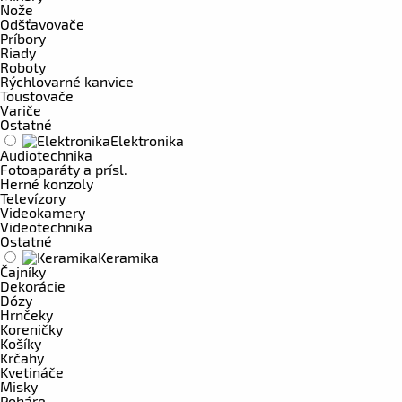
Nože
Odšťavovače
Príbory
Riady
Roboty
Rýchlovarné kanvice
Toustovače
Variče
Ostatné
Elektronika
Audiotechnika
Fotoaparáty a prísl.
Herné konzoly
Televízory
Videokamery
Videotechnika
Ostatné
Keramika
Čajníky
Dekorácie
Dózy
Hrnčeky
Koreničky
Košíky
Krčahy
Kvetináče
Misky
Poháre