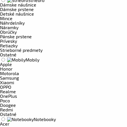
Striebro
Dámske náušnice
Dámske prstene
Detské náušnice
Mince
Náhrdelníky
Náramky
Obrúčky
Pánske prstene
Prívesky
Retiazky
Strieborné predmety
Ostatné
Mobily
Apple
Honor
Motorola
Samsung
Xiaomi
OPPO
Realme
OnePlus
Poco
Doogee
Redmi
Ostatné
Notebooky
Acer