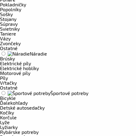
Pokladničky
Popolníky
Sošky
Stojany
Súpravy
Svietniky
Taniere
Vázy
Zvončeky
Ostatné
Náradie
Brúsky
Elektrické píly
Elektrické hoblíky
Motorové píly
Píly
Vŕtačky
Ostatné
Športové potreby
Bicykle
Ďalekohľady
Detské autosedačky
Kočíky
Korčule
Lyže
Lyžiarky
Rybárske potreby