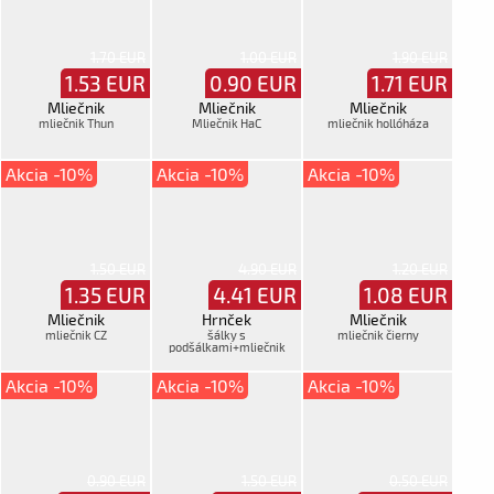
1.70 EUR
1.00 EUR
1.90 EUR
1.53
EUR
0.90
EUR
1.71
EUR
Mliečnik
Mliečnik
Mliečnik
mliečnik Thun
Mliečnik HaC
mliečnik hollóháza
Akcia -10%
Akcia -10%
Akcia -10%
1.50 EUR
4.90 EUR
1.20 EUR
1.35
EUR
4.41
EUR
1.08
EUR
Mliečnik
Hrnček
Mliečnik
mliečnik CZ
šálky s
mliečnik čierny
podšálkami+mliečnik
2x2+1ks, MZ
Akcia -10%
Akcia -10%
Akcia -10%
0.90 EUR
1.50 EUR
0.50 EUR