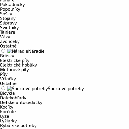
Pokladničky
Popolníky
Sošky
Stojany
Súpravy
Svietniky
Taniere
Vázy
Zvončeky
Ostatné
Náradie
Brúsky
Elektrické píly
Elektrické hoblíky
Motorové píly
Píly
Vŕtačky
Ostatné
Športové potreby
Bicykle
Ďalekohľady
Detské autosedačky
Kočíky
Korčule
Lyže
Lyžiarky
Rybárske potreby