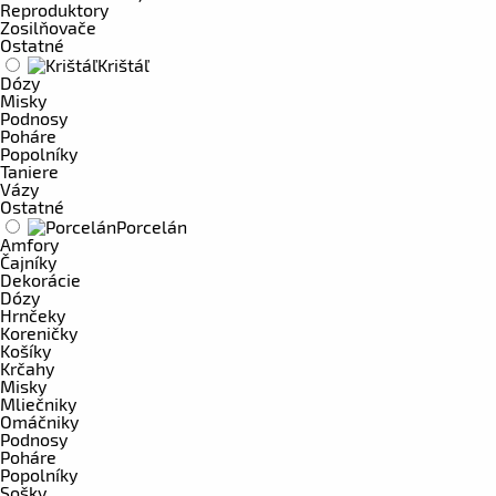
Reproduktory
Zosilňovače
Ostatné
Krištáľ
Dózy
Misky
Podnosy
Poháre
Popolníky
Taniere
Vázy
Ostatné
Porcelán
Amfory
Čajníky
Dekorácie
Dózy
Hrnčeky
Koreničky
Košíky
Krčahy
Misky
Mliečniky
Omáčniky
Podnosy
Poháre
Popolníky
Sošky