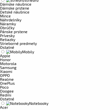
Striebro
Dámske náušnice
Dámske prstene
Detské náušnice
Mince
Náhrdelníky
Náramky
Obrúčky
Pánske prstene
Prívesky
Retiazky
Strieborné predmety
Ostatné
Mobily
Apple
Honor
Motorola
Samsung
Xiaomi
OPPO
Realme
OnePlus
Poco
Doogee
Redmi
Ostatné
Notebooky
Acer