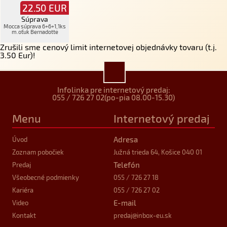
22.50
EUR
Súprava
Mocca súprava 6+6+1,1ks
m.oťuk Bernadotte
Zrušili sme cenový limit internetovej objednávky tovaru (t.j.
3.50 Eur)!
Infolinka pre internetový predaj:
055 / 726 27 02
(po-pia 08.00-15.30)
Menu
Internetový predaj
Adresa
Úvod
Zoznam pobočiek
Južná trieda 64, Košice 040 01
Telefón
Predaj
Všeobecné podmienky
055 / 726 27 18
Kariéra
055 / 726 27 02
E-mail
Video
Kontakt
predaj
@inbox-eu.sk