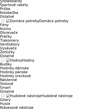
Snowboardy
Športové rakety
Prilba
Kolobežka
Ostatné
Domáce potreby
Fény
Kulmy
Ohrievače
Práčky
Tlakomery
Ventilátory
Vysávače
Žehličky
Ostatné
Hodiny
Budíky
Hodinky dámske
Hodinky pánske
Hodinky vreckové
Nástenné
Stolové
Smart
Ostatné
Hudobné nástroje
Gitary
Husle
Klávesové nástroje