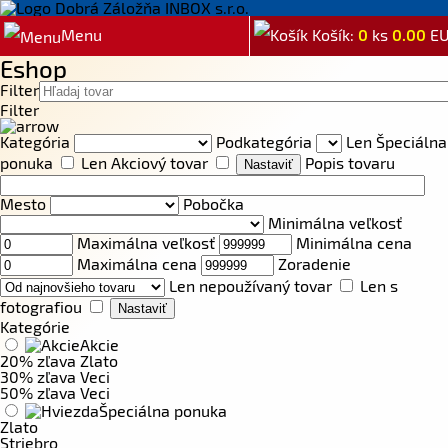
Menu
Košík:
0
ks
0.00
E
Eshop
Filter
Filter
Kategória
Podkategória
Len Špeciálna
ponuka
Len Akciový tovar
Popis tovaru
Mesto
Pobočka
Minimálna veľkosť
Maximálna veľkosť
Minimálna cena
Maximálna cena
Zoradenie
Len nepoužívaný tovar
Len s
fotografiou
Kategórie
Akcie
20% zľava Zlato
30% zľava Veci
50% zľava Veci
Špeciálna ponuka
Zlato
Striebro