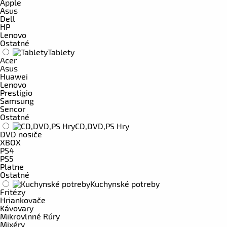
Apple
Asus
Dell
HP
Lenovo
Ostatné
Tablety
Acer
Asus
Huawei
Lenovo
Prestigio
Samsung
Sencor
Ostatné
CD,DVD,PS Hry
DVD nosiče
XBOX
PS4
PS5
Platne
Ostatné
Kuchynské potreby
Fritézy
Hriankovače
Kávovary
Mikrovlnné Rúry
Mixéry