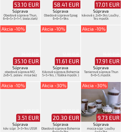
53.10
EUR
58.41
EUR
17.01
EUR
Súprava
Súprava
Súprava
Obedová súprava Thun,
Obedová súprava Epiag
kávová s.2x6+3ks Loučky ,
6+6+5+3+1+1, biela zlatý
6+6+5+9ks
1ks mpošk
lem a vzor
Akcia -10%
Akcia -10%
Akcia -10%
39.00 EUR
12.90 EUR
19.90 EUR
35.10
EUR
11.61
EUR
17.91
EUR
Súprava
Súprava
Súprava
obedová súprava MZ,
Kávová súprava,Bohemia
Tanierová súprava Thun
2x6+5, poliev. misa bez
5+5+1ks, ( 1šálka mpošk.)
6+6+5,mpošk.
vrchu
Akcia -10%
Akcia -30%
Akcia -30%
3.90 EUR
29.00 EUR
13.90 EUR
3.51
EUR
20.30
EUR
9.73
EUR
Súprava
Súprava
Súprava
káv.súpr. 3+3+1ks USSR
Obedová súprava Bohemia
mocca súpr. Loučky
6+4+3+3ks
4+4+3ks