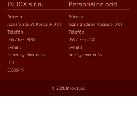
INBOX s.r.o.
Personálne odd.
Adresa
Adresa
Južná trieda 64, Košice 040 01
Južná trieda 64, Košice 040 01
Telefón
Telefón
055 / 622 09 93
055 / 726 27 04
E-mail
E-mail
zalozna
@inbox-eu.sk
praca
@inbox-eu.sk
IČO
36599441
© 2026 Inbox s.r.o.