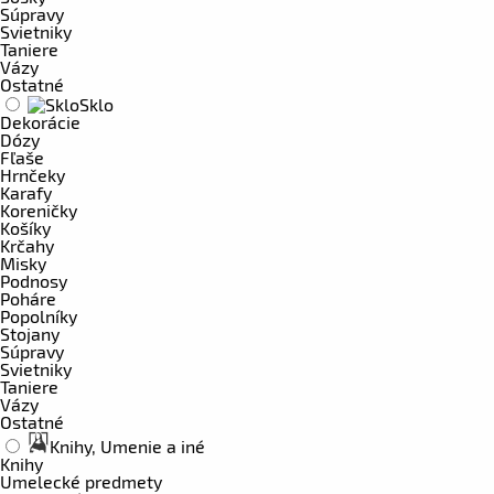
Súpravy
Svietniky
Taniere
Vázy
Ostatné
Sklo
Dekorácie
Dózy
Fľaše
Hrnčeky
Karafy
Koreničky
Košíky
Krčahy
Misky
Podnosy
Poháre
Popolníky
Stojany
Súpravy
Svietniky
Taniere
Vázy
Ostatné
Knihy, Umenie a iné
Knihy
Umelecké predmety