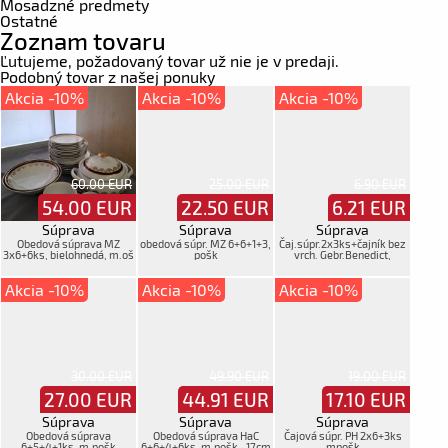
Mosadzné predmety
Ostatné
Zoznam tovaru
Ľutujeme, požadovaný tovar už nie je v predaji.
Podobný tovar z našej ponuky
Akcia -10%
Akcia -10%
Akcia -10%
60.00 EUR
25.00 EUR
6.90 EUR
54.00
EUR
22.50
EUR
6.21
EUR
Súprava
Súprava
Súprava
Obedová súprava MZ
obedová súpr. MZ 6+6+1+3,
Čaj.súpr.2x3ks+čajník bez
3x6+6ks, bielohnedá, m.oš
pošk
vrch. Gebr.Benedict,
mpošk.
Akcia -10%
Akcia -10%
Akcia -10%
30.00 EUR
49.90 EUR
19.00 EUR
27.00
EUR
44.91
EUR
17.10
EUR
Súprava
Súprava
Súprava
Obedová súprava
Obedová súprava HaC
Čajová súpr. PH 2x6+3ks
6+5+4+1ks, m.pošk
6+6+4+6ks, m.pošk., 17cm
mpošk