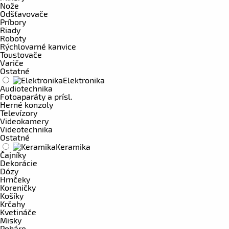
Nože
Odšťavovače
Príbory
Riady
Roboty
Rýchlovarné kanvice
Toustovače
Variče
Ostatné
Elektronika
Audiotechnika
Fotoaparáty a prísl.
Herné konzoly
Televízory
Videokamery
Videotechnika
Ostatné
Keramika
Čajníky
Dekorácie
Dózy
Hrnčeky
Koreničky
Košíky
Krčahy
Kvetináče
Misky
Poháre