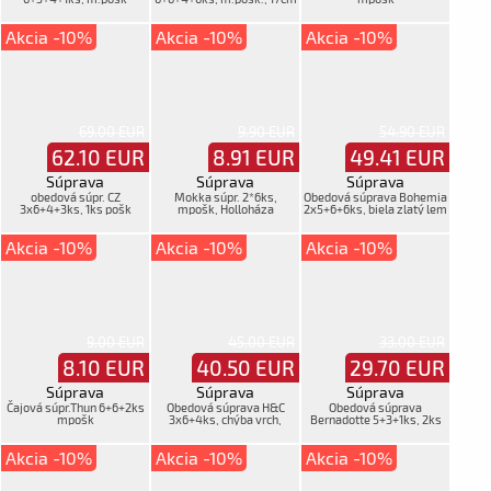
Akcia -10%
Akcia -10%
Akcia -10%
69.00 EUR
9.90 EUR
54.90 EUR
62.10
EUR
8.91
EUR
49.41
EUR
Súprava
Súprava
Súprava
obedová súpr. CZ
Mokka súpr. 2*6ks,
Obedová súprava Bohemia
3x6+4+3ks, 1ks pošk
mpošk, Holloháza
2x5+6+6ks, biela zlatý lem
a vzor.m.oš
Akcia -10%
Akcia -10%
Akcia -10%
9.00 EUR
45.00 EUR
33.00 EUR
8.10
EUR
40.50
EUR
29.70
EUR
Súprava
Súprava
Súprava
Čajová súpr.Thun 6+6+2ks
Obedová súprava H&C
Obedová súprava
mpošk
3x6+4ks, chýba vrch,
Bernadotte 5+3+1ks, 2ks
mpošk.
mpošk, oš.lem
Akcia -10%
Akcia -10%
Akcia -10%