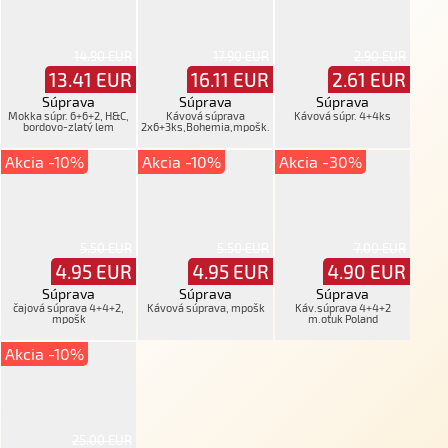
14.90 EUR
17.90 EUR
2.90 EUR
13.41
EUR
16.11
EUR
2.61
EUR
Súprava
Súprava
Súprava
Mokka súpr. 6+6+2, H&C,
Kávová súprava
Kávová súpr. 4+4ks
bordovo-zlatý lem
2x6+3ks,Bohemia,mpošk.
Akcia -10%
Akcia -10%
Akcia -30%
5.50 EUR
5.50 EUR
7.00 EUR
4.95
EUR
4.95
EUR
4.90
EUR
Súprava
Súprava
Súprava
čajová súprava 4+4+2,
Kávová súprava, mpošk
Káv.súprava 4+4+2
mpošk
m.oťuk Poland
Akcia -10%
25.00 EUR