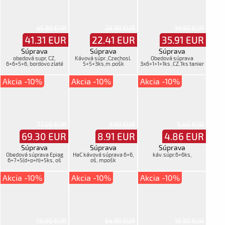
45.90 EUR
24.90 EUR
39.90 EUR
41.31
EUR
22.41
EUR
35.91
EUR
Súprava
Súprava
Súprava
obedová supr, CZ,
Kávová súpr.,Czechosl.
Obedová súprava
6+6+5+6, bordovo zlaté
5+5+3ks,m.pošk
3x6+1+1+1ks ,CZ,1ks tanier
mpošk.
Akcia -10%
Akcia -10%
Akcia -10%
77.00 EUR
9.90 EUR
5.40 EUR
69.30
EUR
8.91
EUR
4.86
EUR
Súprava
Súprava
Súprava
Obedová súprava Epiag
HaC kávová súprava 6+6,
káv.súpr.6+6ks,
6+7+5(d+p+h)+5ks, oš
oš, mpošk
pozlat, 1ks puk. misa
Akcia -10%
Akcia -10%
Akcia -10%
59.00 EUR
64.90 EUR
18.90 EUR